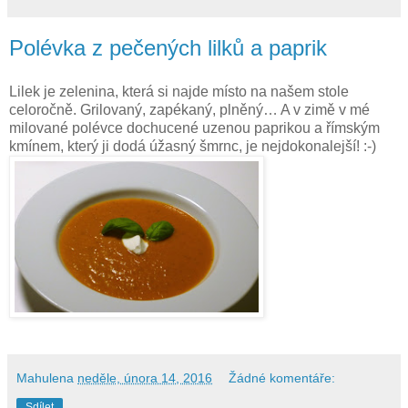
Polévka z pečených lilků a paprik
Lilek je zelenina, která si najde místo na našem stole
celoročně. Grilovaný, zapékaný, plněný… A v zimě v mé
milované polévce dochucené uzenou paprikou a římským
kmínem, který ji dodá úžasný šmrnc, je nejdokonalejší! :-)
Mahulena
neděle, února 14, 2016
Žádné komentáře:
Sdílet