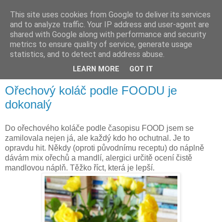
This site uses cookies from Google to deliver its services
and to analyze traffic. Your IP address and user-agent are
shared with Google along with performance and security
metrics to ensure quality of service, generate usage
Recepty pro radost
statistics, and to detect and address abuse.
LEARN MORE
GOT IT
Ořechový koláč podle FOODU je
dokonalý
Do ořechového koláče podle časopisu FOOD jsem se
zamilovala nejen já, ale každý kdo ho ochutnal. Je to
opravdu hit. Někdy (oproti původnímu receptu) do náplně
dávám mix ořechů a mandlí, alergici určitě ocení čistě
mandlovou náplň. Těžko říct, která je lepší.