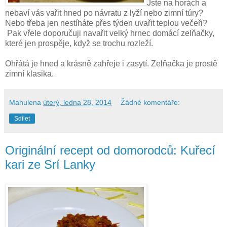
Jste na horách a
nebaví vás vařit hned po návratu z lyží nebo zimní túry?
Nebo třeba jen nestíháte přes týden uvařit teplou večeři?
Pak vřele doporučuji navařit velký hrnec domácí zelňačky,
které jen prospěje, když se trochu rozleží.
Ohřátá je hned a krásně zahřeje i zasytí. Zelňačka je prostě
zimní klasika.
Mahulena
úterý, ledna 28, 2014
Žádné komentáře:
Sdílet
Originální recept od domorodců: Kuřecí
kari ze Srí Lanky