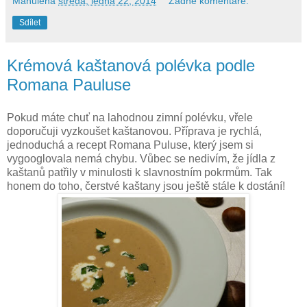
Mahulena
středa, ledna 22, 2014
Žádné komentáře:
Sdílet
Krémová kaštanová polévka podle
Romana Pauluse
Pokud máte chuť na lahodnou zimní polévku, vřele
doporučuji vyzkoušet kaštanovou. Příprava je rychlá,
jednoduchá a recept Romana Puluse, který jsem si
vygooglovala nemá chybu. Vůbec se nedivím, že jídla z
kaštanů patřily v minulosti k slavnostním pokrmům. Tak
honem do toho, čerstvé kaštany jsou ještě stále k dostání!