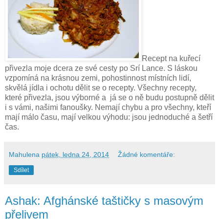
Recept na kuřecí
přivezla moje dcera ze své cesty po Srí Lance. S láskou
vzpomíná na krásnou zemi, pohostinnost místních lidí,
skvělá jídla i ochotu dělit se o recepty. Všechny recepty,
které přivezla, jsou výborné a
já se o ně budu postupně dělit
i s vámi, našimi fanoušky. Nemají chybu a pro všechny, kteří
mají málo času, mají velkou výhodu: jsou jednoduché a šetří
čas.
Mahulena
pátek, ledna 24, 2014
Žádné komentáře:
Sdílet
Ashak: Afghánské taštičky s masovým
přelivem