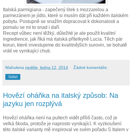
Italská parmigiana - zapečený lilek s mozzarelou a
parmezánem je jídlo, které si musím dát při každém italském
pobytu. Postupně se snažím dopracovat k dokonalosti a
pomalu se mi to snad i daří.
Recept vůbec není těžký, důležité je ale použít kvalitní
ingredience, jak říká má italská přítelkyně Lucia. Těch pár
korun, které investujeme do kvalitnějších surovin, se bohatě
vrátí ve vynikající chuti.
Mahulena
neděle, ledna 12, 2014
Žádné komentáře:
Sdílet
Hovězí oháňka na italský způsob: Na
jazyku jen rozplývá
Hovězí oháňka není na pultech vidět příliš často, což je
velká škoda, protože je naprosto vynikající. K vyzkoušení
této italské varianty mě inspiroval ve svém pořadu S Italem v